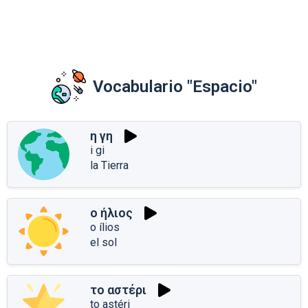
Vocabulario "Espacio"
η γη
i gi
la Tierra
ο ήλιος
o ílios
el sol
το αστέρι
to astéri