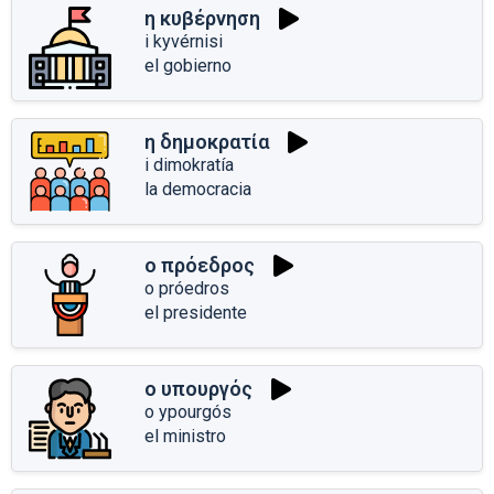
η κυβέρνηση
i kyvérnisi
el gobierno
η δημοκρατία
i dimokratía
la democracia
ο πρόεδρος
o próedros
el presidente
ο υπουργός
o ypourgós
el ministro