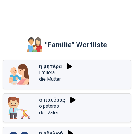
"Familie" Wortliste
η μητέρα
i mitéra
die Mutter
ο πατέρας
o patéras
der Vater
η αδελφή