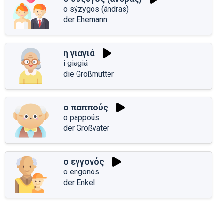
o sýzygos (ándras)
der Ehemann
η γιαγιά
i giagiá
die Großmutter
ο παππούς
o pappoús
der Großvater
ο εγγονός
o engonós
der Enkel