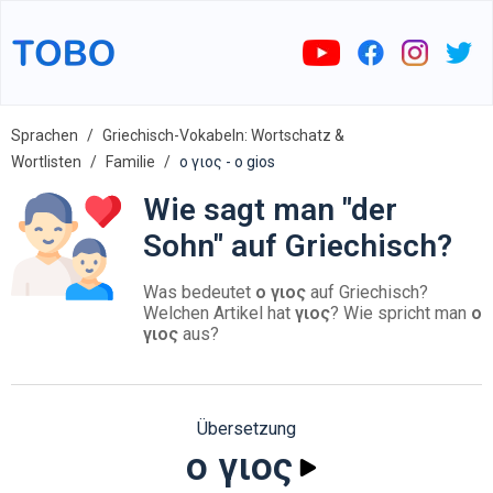
Sprachen
Griechisch-Vokabeln: Wortschatz &
Wortlisten
Familie
ο γιος - o gios
Wie sagt man "der
Sohn" auf Griechisch?
Was bedeutet
ο γιος
auf Griechisch?
Welchen Artikel hat
γιος
? Wie spricht man
ο
γιος
aus?
Übersetzung
ο γιος