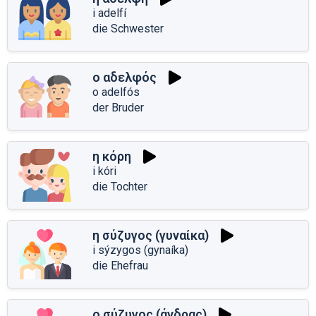
i adelfí
die Schwester
ο αδελφός
o adelfós
der Bruder
η κόρη
i kóri
die Tochter
η σύζυγος (γυναίκα)
i sýzygos (gynaíka)
die Ehefrau
ο σύζυγος (άνδρας)