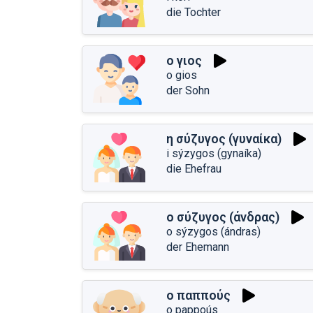
die Tochter
ο γιος
o gios
der Sohn
η σύζυγος (γυναίκα)
i sýzygos (gynaíka)
die Ehefrau
ο σύζυγος (άνδρας)
o sýzygos (ándras)
der Ehemann
ο παππούς
o pappoús