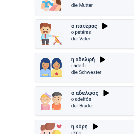
die Mutter
ο πατέρας
o patéras
der Vater
η αδελφή
i adelfí
die Schwester
ο αδελφός
o adelfós
der Bruder
η κόρη
i kóri