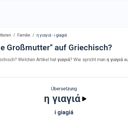
listen
Familie
η γιαγιά - i giagiá
ie Großmutter" auf Griechisch?
echisch? Welchen Artikel hat
γιαγιά
? Wie spricht man
η γιαγιά
a
Übersetzung
η γιαγιά
i giagiá