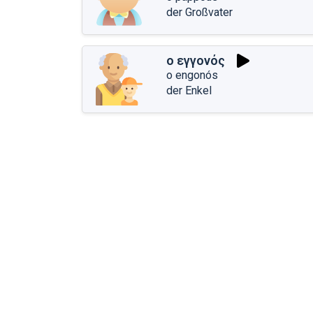
der Großvater
ο εγγονός
o engonós
der Enkel