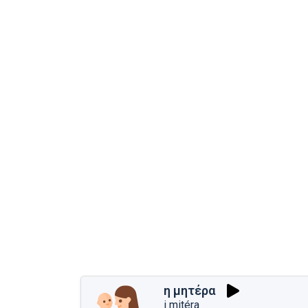
η μητέρα
i mitéra