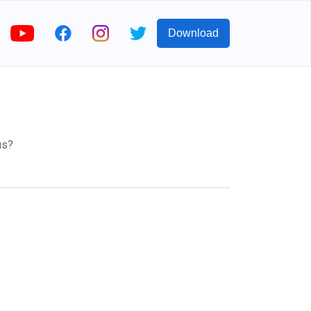
Download
us?