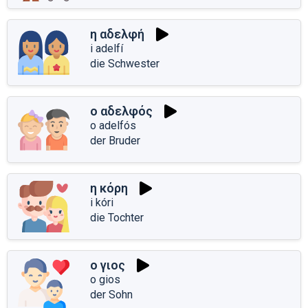
η αδελφή
i adelfí
die Schwester
ο αδελφός
o adelfós
der Bruder
η κόρη
i kóri
die Tochter
ο γιος
o gios
der Sohn