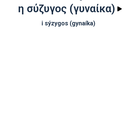
η σύζυγος (γυναίκα)
i sýzygos (gynaíka)