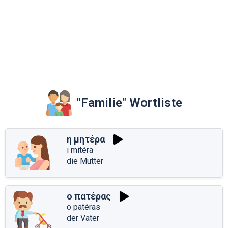
"Familie" Wortliste
η μητέρα
i mitéra
die Mutter
ο πατέρας
o patéras
der Vater