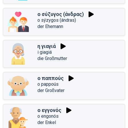
ο σύζυγος (άνδρας)
o sýzygos (ándras)
der Ehemann
η γιαγιά
i giagiá
die Großmutter
ο παππούς
o pappoús
der Großvater
ο εγγονός
o engonós
der Enkel