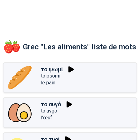
Grec "Les aliments" liste de mots
το ψωμί
to psomí
le pain
το αυγό
to avgó
l'œuf
το τυρί