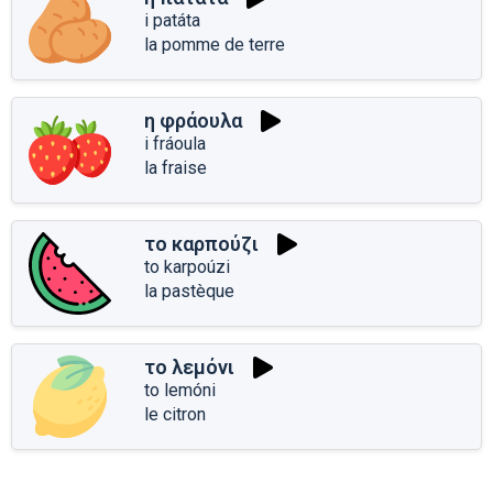
i patáta
la pomme de terre
η φράουλα
i fráoula
la fraise
το καρπούζι
to karpoúzi
la pastèque
το λεμόνι
to lemóni
le citron