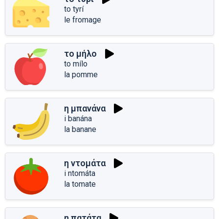
to tyrí
le fromage
το μήλο
to mílo
la pomme
η μπανάνα
i banána
la banane
η ντομάτα
i ntomáta
la tomate
η πατάτα