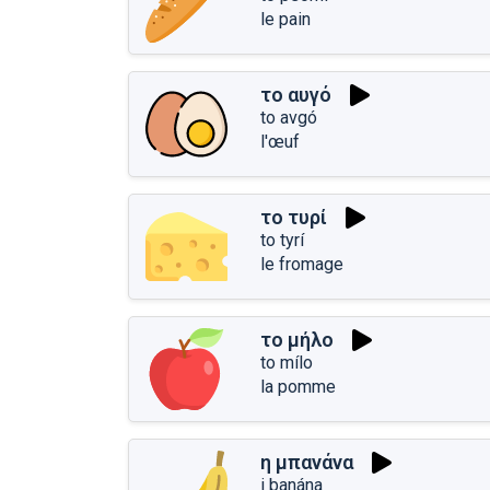
le pain
το αυγό
to avgó
l'œuf
το τυρί
to tyrí
le fromage
το μήλο
to mílo
la pomme
η μπανάνα
i banána