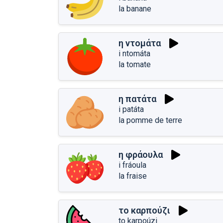
la banane
η ντομάτα
i ntomáta
la tomate
η πατάτα
i patáta
la pomme de terre
η φράουλα
i fráoula
la fraise
το καρπούζι
to karpoúzi