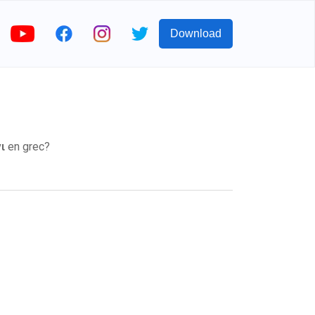
Download
ι
en grec?