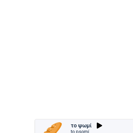
το ψωμί
to psomí