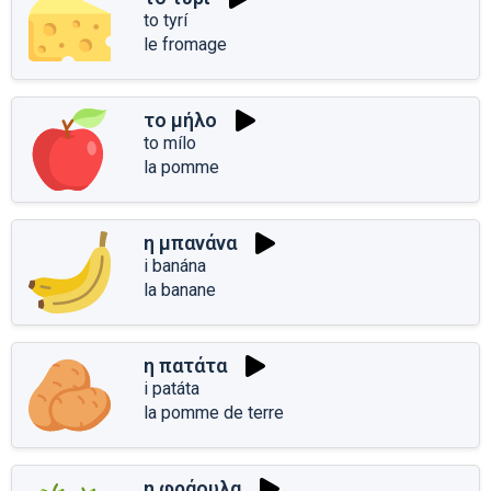
to tyrí
le fromage
το μήλο
to mílo
la pomme
η μπανάνα
i banána
la banane
η πατάτα
i patáta
la pomme de terre
η φράουλα