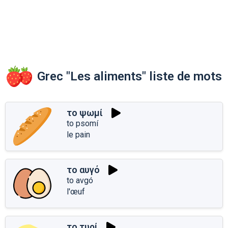
Grec "Les aliments" liste de mots
το ψωμί
to psomí
le pain
το αυγό
to avgó
l'œuf
το τυρί