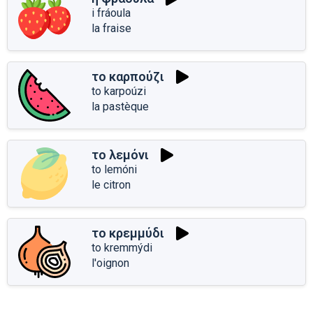
i fráoula
la fraise
το καρπούζι
to karpoúzi
la pastèque
το λεμόνι
to lemóni
le citron
το κρεμμύδι
to kremmýdi
l'oignon