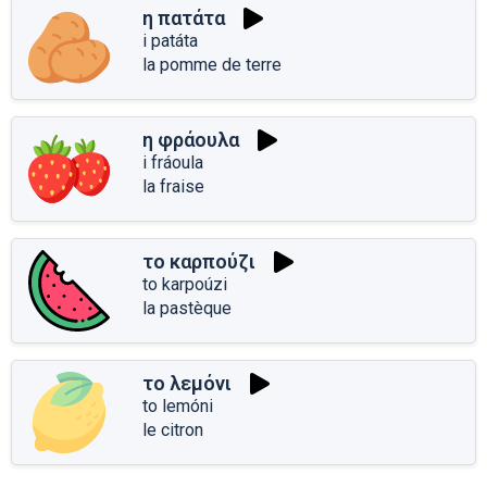
η πατάτα
i patáta
la pomme de terre
η φράουλα
i fráoula
la fraise
το καρπούζι
to karpoúzi
la pastèque
το λεμόνι
to lemóni
le citron