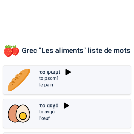
Grec "Les aliments" liste de mots
το ψωμί
to psomí
le pain
το αυγό
to avgó
l'œuf