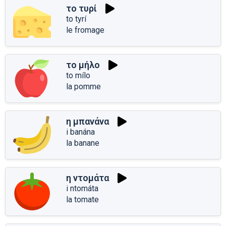
το τυρί
to tyrí
le fromage
το μήλο
to mílo
la pomme
η μπανάνα
i banána
la banane
η ντομάτα
i ntomáta
la tomate