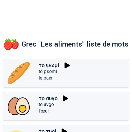
Grec "Les aliments" liste de mots
το ψωμί
to psomí
le pain
το αυγό
to avgó
l'œuf
το τυρί