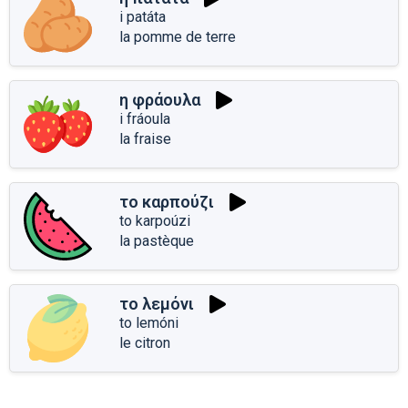
i patáta
la pomme de terre
η φράουλα
i fráoula
la fraise
το καρπούζι
to karpoúzi
la pastèque
το λεμόνι
to lemóni
le citron