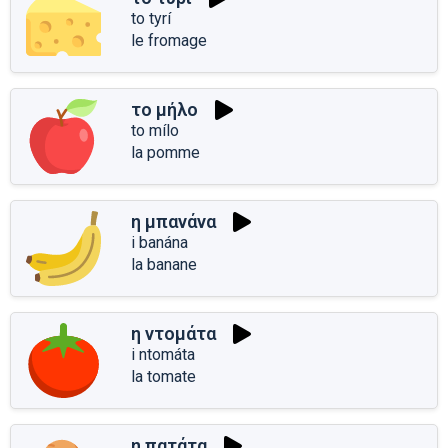
to tyrí
le fromage
το μήλο
to mílo
la pomme
η μπανάνα
i banána
la banane
η ντομάτα
i ntomáta
la tomate
η πατάτα