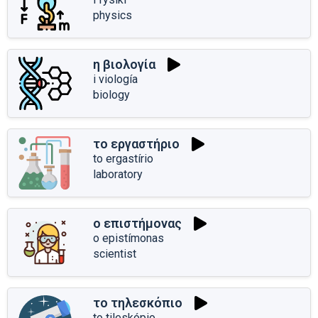
physics
η βιολογία
i viología
biology
το εργαστήριο
to ergastírio
laboratory
ο επιστήμονας
o epistímonas
scientist
το τηλεσκόπιο
to tileskópio