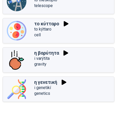
telescope
το κύτταρο
to kýttaro
cell
η βαρύτητα
i varýtita
gravity
η γενετική
i genetikí
genetics