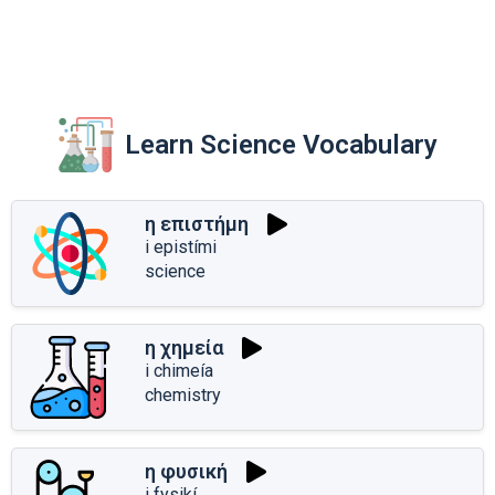
Learn Science Vocabulary
η επιστήμη
i epistími
science
η χημεία
i chimeía
chemistry
η φυσική
i fysikí