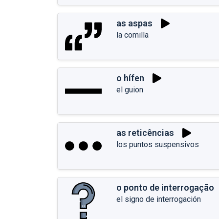
as aspas
la comilla
o hífen
el guion
as reticências
los puntos suspensivos
o ponto de interrogação
el signo de interrogación