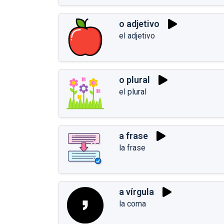
o adjetivo
el adjetivo
o plural
el plural
a frase
la frase
a vírgula
la coma