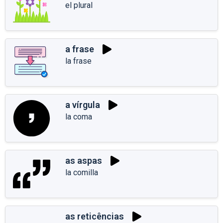
el plural
a frase
la frase
a vírgula
la coma
as aspas
la comilla
as reticências