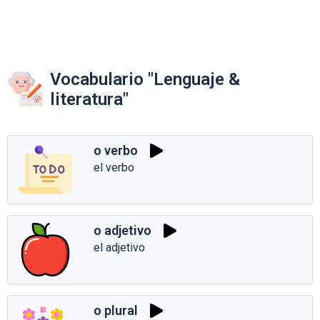
Vocabulario "Lenguaje &
literatura"
o verbo
el verbo
o adjetivo
el adjetivo
o plural