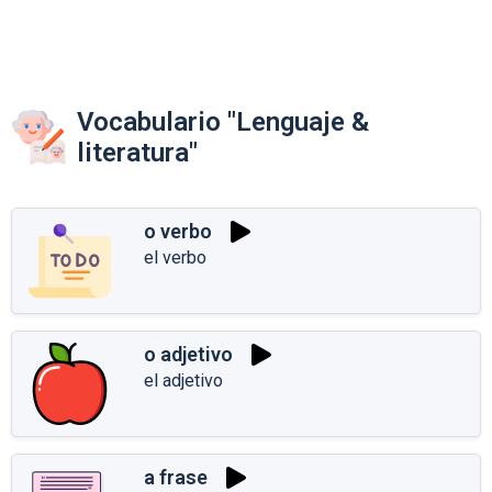
Vocabulario "Lenguaje &
literatura"
o verbo
el verbo
o adjetivo
el adjetivo
a frase