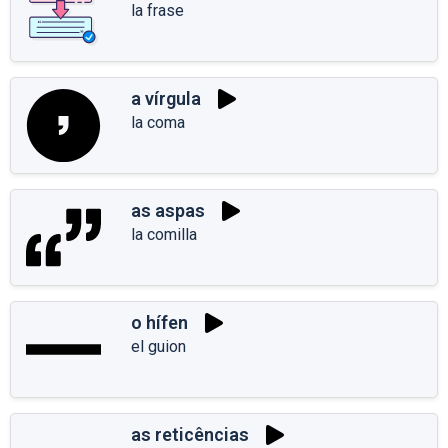
la frase
a vírgula
la coma
as aspas
la comilla
o hífen
el guion
as reticências