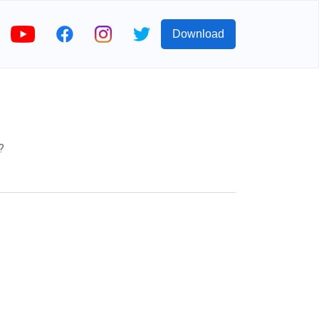
Download
?