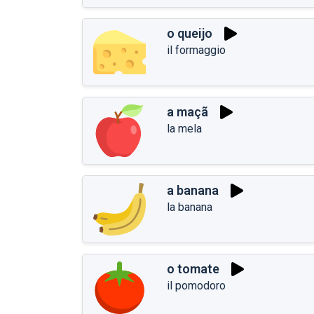
o queijo
il formaggio
a maçã
la mela
a banana
la banana
o tomate
il pomodoro