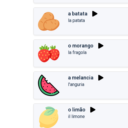
a batata
la patata
o morango
la fragola
a melancia
l'anguria
o limão
il limone