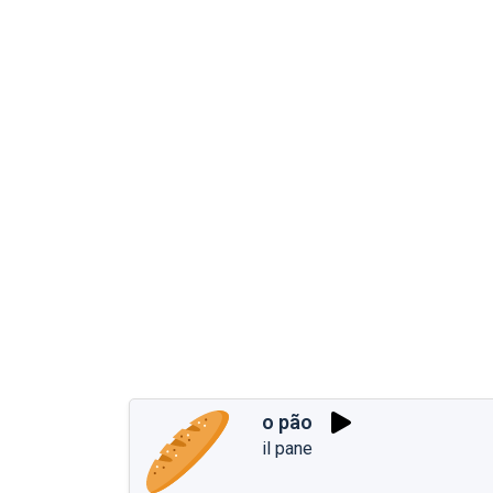
o pão
il pane