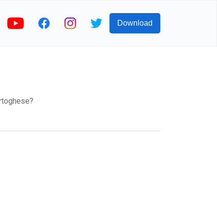
Download
rtoghese?