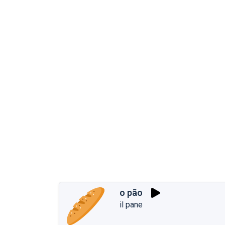
o pão
il pane