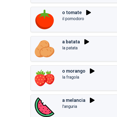
o tomate
il pomodoro
a batata
la patata
o morango
la fragola
a melancia
l'anguria