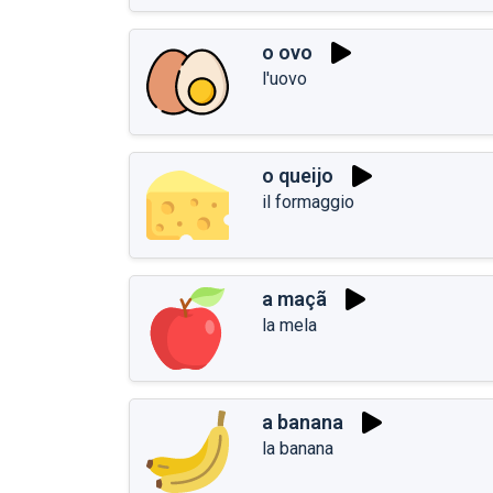
o ovo
l'uovo
o queijo
il formaggio
a maçã
la mela
a banana
la banana