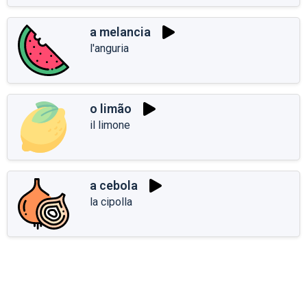
a melancia
l'anguria
o limão
il limone
a cebola
la cipolla