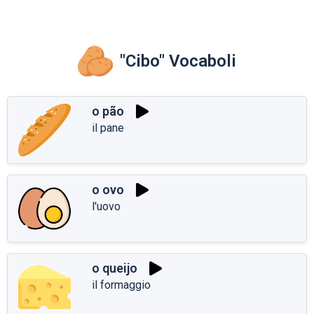
"Cibo" Vocaboli
o pão
il pane
o ovo
l'uovo
o queijo
il formaggio