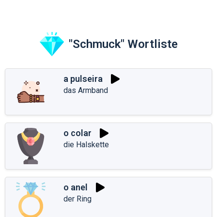
"Schmuck" Wortliste
a pulseira
das Armband
o colar
die Halskette
o anel
der Ring