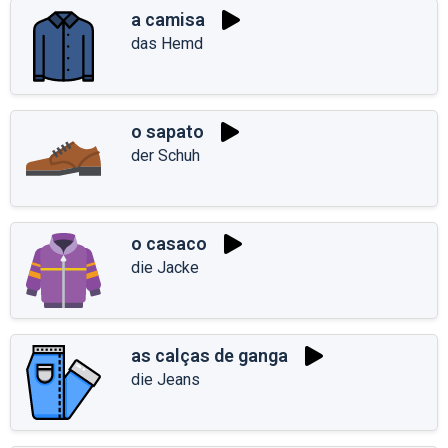
a camisa
das Hemd
o sapato
der Schuh
o casaco
die Jacke
as calças de ganga
die Jeans