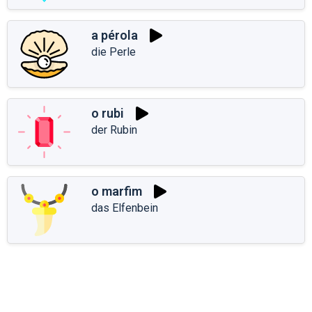
a pérola
die Perle
o rubi
der Rubin
o marfim
das Elfenbein