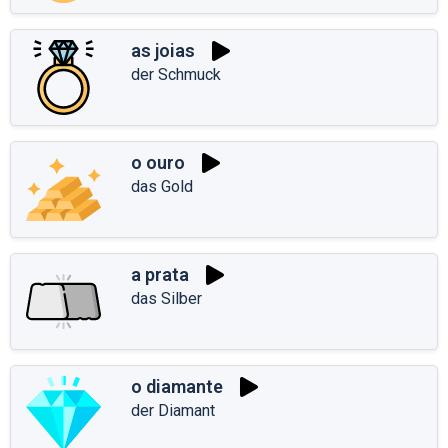
as joias
der Schmuck
o ouro
das Gold
a prata
das Silber
o diamante
der Diamant