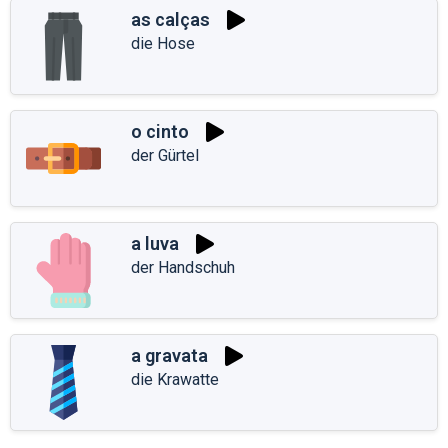
as calças
die Hose
o cinto
der Gürtel
a luva
der Handschuh
a gravata
die Krawatte