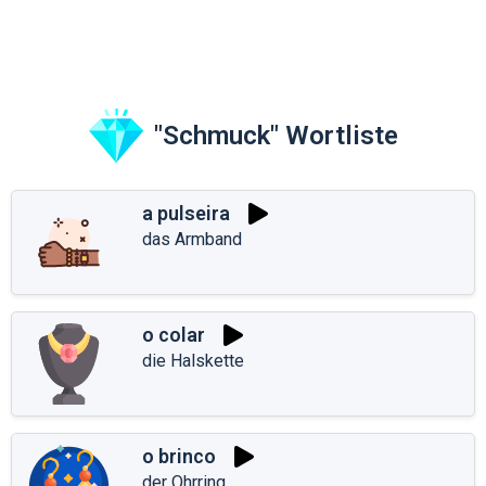
"Schmuck" Wortliste
a pulseira
das Armband
o colar
die Halskette
o brinco
der Ohrring