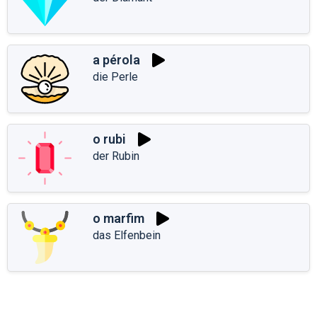
a pérola
die Perle
o rubi
der Rubin
o marfim
das Elfenbein