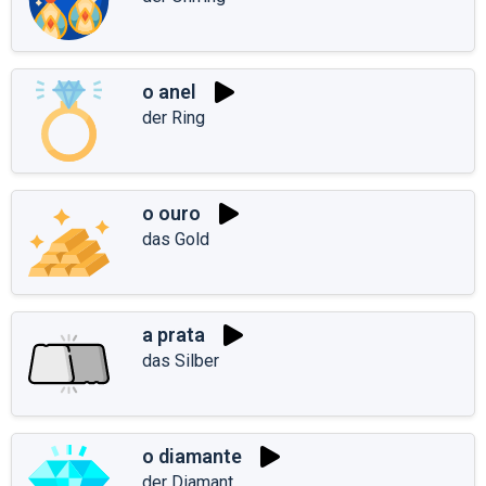
o anel
der Ring
o ouro
das Gold
a prata
das Silber
o diamante
der Diamant