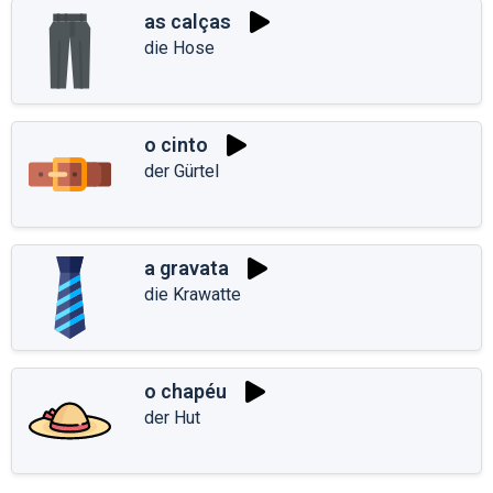
as calças
die Hose
o cinto
der Gürtel
a gravata
die Krawatte
o chapéu
der Hut