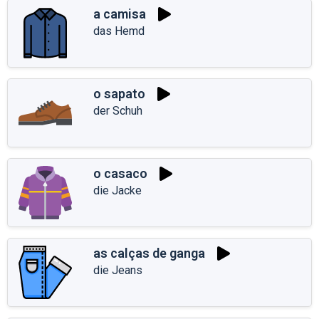
a camisa
das Hemd
o sapato
der Schuh
o casaco
die Jacke
as calças de ganga
die Jeans