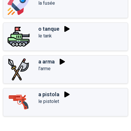
la fusée
o tanque
le tank
a arma
l'arme
a pistola
le pistolet