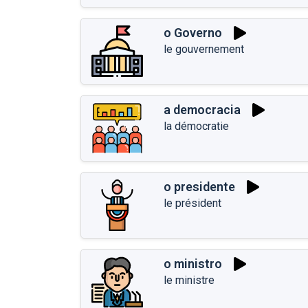
o Governo
le gouvernement
a democracia
la démocratie
o presidente
le président
o ministro
le ministre