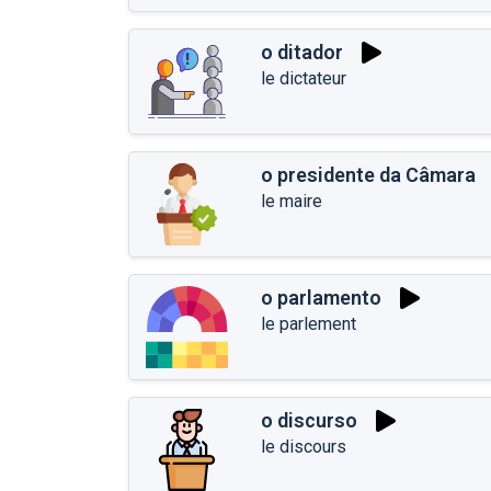
o ditador
le dictateur
o presidente da Câmara
le maire
o parlamento
le parlement
o discurso
le discours