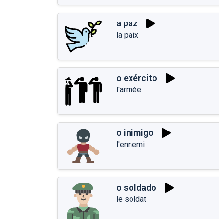
a paz
la paix
o exército
l'armée
o inimigo
l'ennemi
o soldado
le soldat