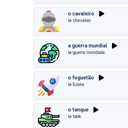
o cavaleiro
le chevalier
a guerra mundial
la guerre mondiale
o foguetão
la fusée
o tanque
le tank