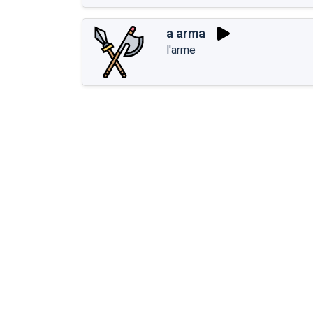
a arma
l'arme