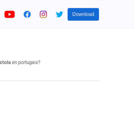
Download
istola
en portugais?