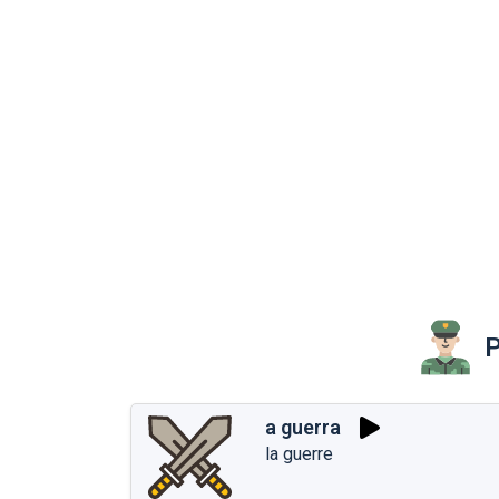
P
a guerra
la guerre