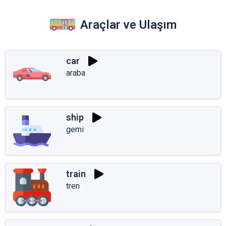
Araçlar ve Ulaşım
car
araba
ship
gemi
train
tren