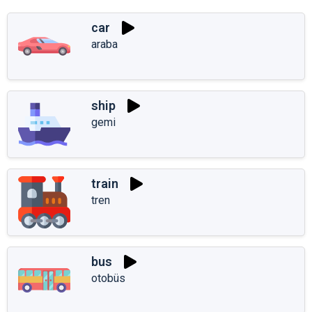
car
araba
ship
gemi
train
tren
bus
otobüs