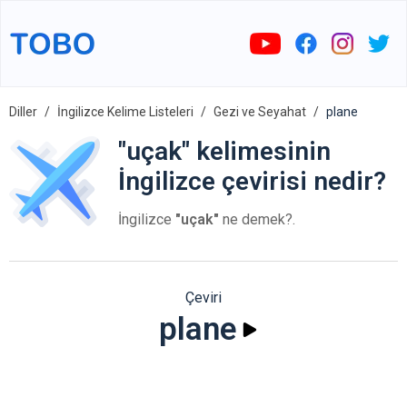
Diller
İngilizce Kelime Listeleri
Gezi ve Seyahat
plane
"uçak" kelimesinin
İngilizce çevirisi nedir?
İngilizce
"uçak"
ne demek?.
Çeviri
plane