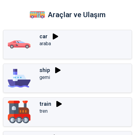
Araçlar ve Ulaşım
car
araba
ship
gemi
train
tren