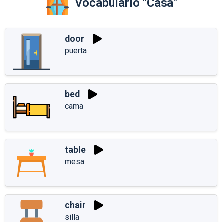
Vocabulario "Casa"
door
puerta
bed
cama
table
mesa
chair
silla