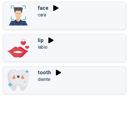
face
cara
lip
labio
tooth
diente