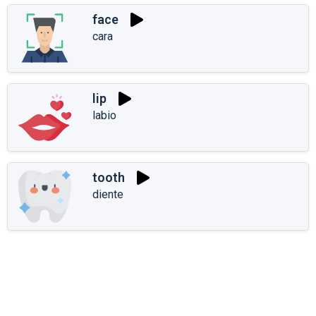
face
cara
lip
labio
tooth
diente