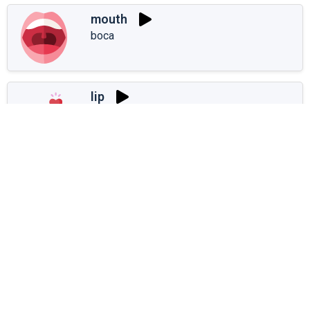
mouth
boca
lip
labio
tooth
diente