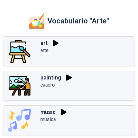
Vocabulario "Arte"
art
arte
painting
cuadro
music
música