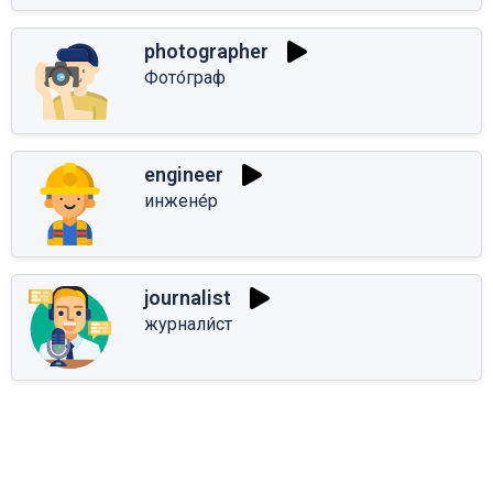
photographer
Фото́граф
engineer
инжене́р
journalist
журнали́ст