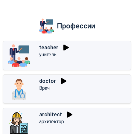
Профессии
teacher
учи́тель
doctor
Врач
architect
архите́ктор