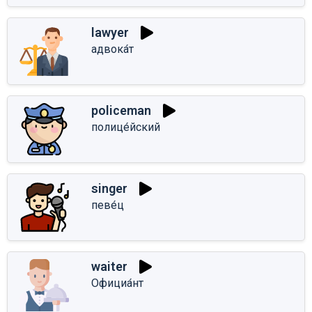
lawyer
адвока́т
policeman
полице́йский
singer
певе́ц
waiter
Официа́нт