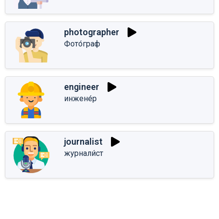
photographer
Фото́граф
engineer
инжене́р
journalist
журнали́ст