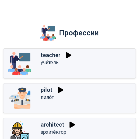
Профессии
teacher
учи́тель
pilot
пило́т
architect
архите́ктор