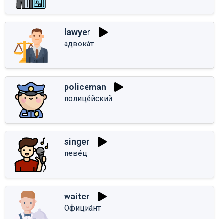
lawyer
адвока́т
policeman
полице́йский
singer
певе́ц
waiter
Официа́нт