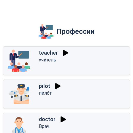
Профессии
teacher
учи́тель
pilot
пило́т
doctor
Врач