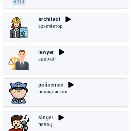
architect
архите́ктор
lawyer
адвока́т
policeman
полице́йский
singer
певе́ц