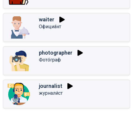
waiter
Официа́нт
photographer
Фото́граф
journalist
журнали́ст