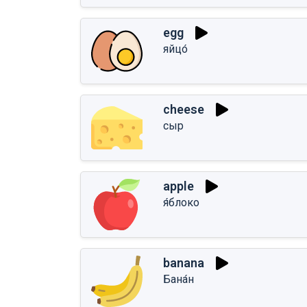
egg
яйцо́
cheese
сыр
apple
я́блоко
banana
Бана́н