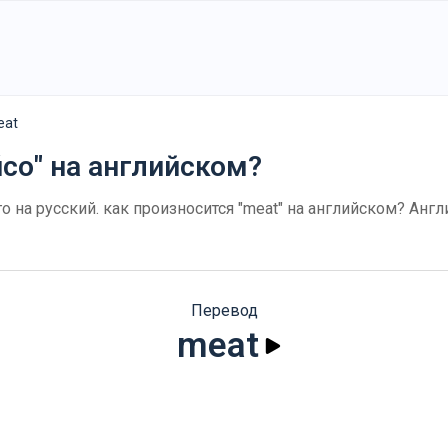
eat
́со" на английском?
го на русский. как произносится "meat" на английском? Анг
Перевод
meat