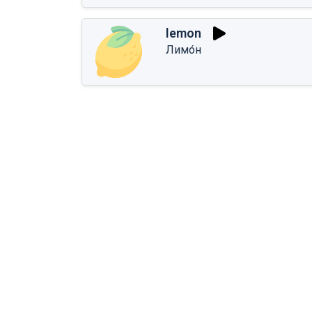
lemon
Лимо́н