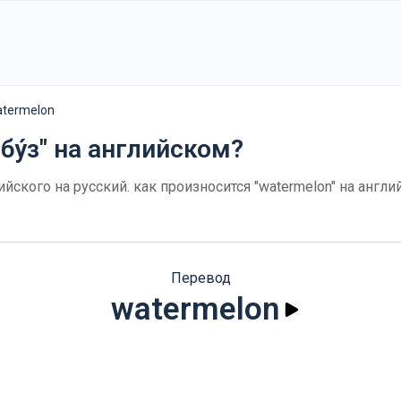
termelon
бу́з" на английском?
лийского на русский. как произносится "watermelon" на анг
Перевод
watermelon