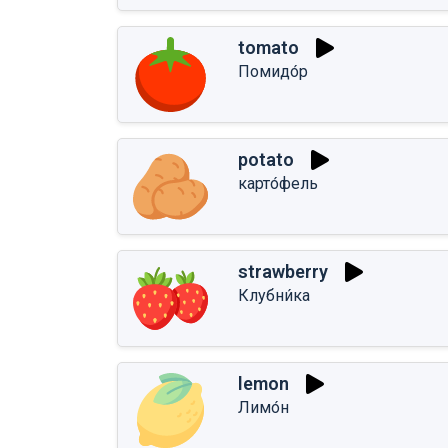
tomato
Помидо́р
potato
карто́фель
strawberry
Клубни́ка
lemon
Лимо́н