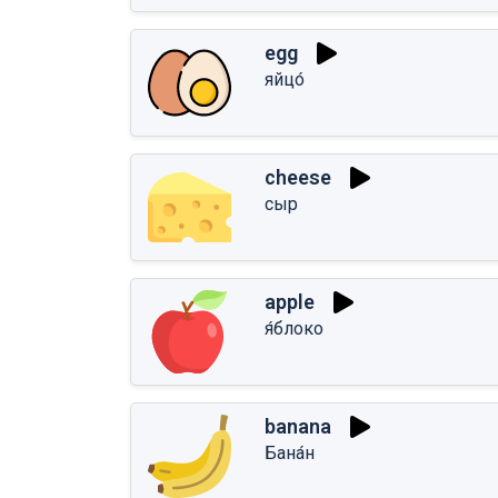
egg
яйцо́
cheese
сыр
apple
я́блоко
banana
Бана́н