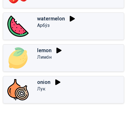
watermelon
Арбу́з
lemon
Лимо́н
onion
Лук