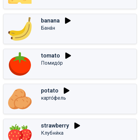
banana
Бана́н
tomato
Помидо́р
potato
карто́фель
strawberry
Клубни́ка