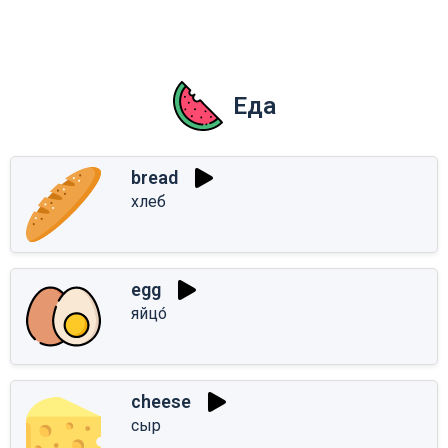
Еда
bread
хлеб
egg
яйцо́
cheese
сыр