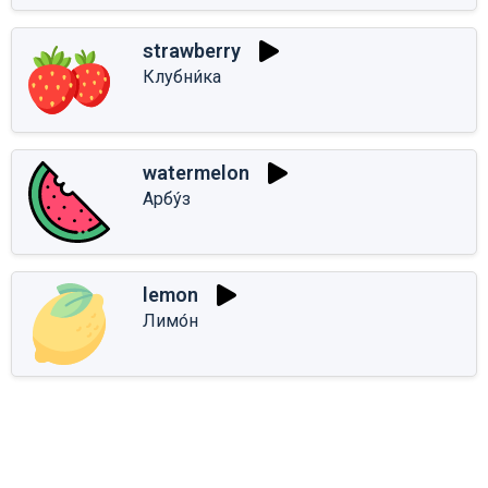
strawberry
Клубни́ка
watermelon
Арбу́з
lemon
Лимо́н