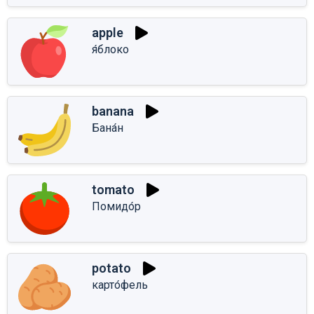
apple
я́блоко
banana
Бана́н
tomato
Помидо́р
potato
карто́фель