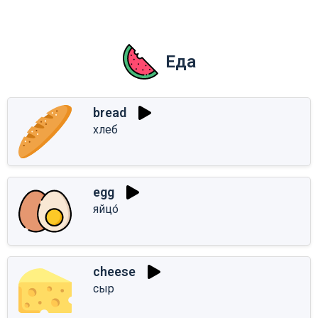
Еда
bread
хлеб
egg
яйцо́
cheese
сыр