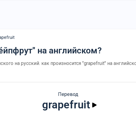
apefruit
е́йпфрут" на английском?
ийского на русский. как произносится "grapefruit" на англи
Перевод
grapefruit