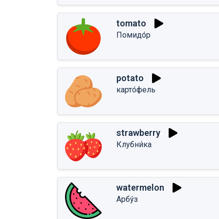
tomato
Помидо́р
potato
карто́фель
strawberry
Клубни́ка
watermelon
Арбу́з