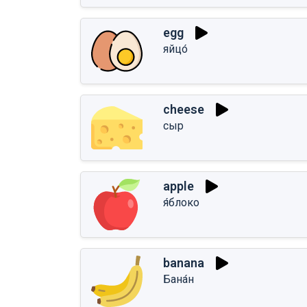
egg
яйцо́
cheese
сыр
apple
я́блоко
banana
Бана́н