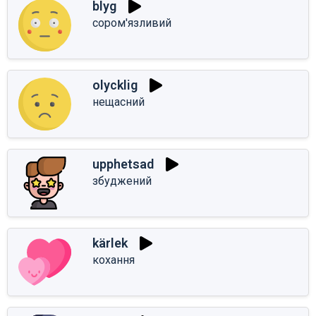
blyg
сором'язливий
olycklig
нещасний
upphetsad
збуджений
kärlek
кохання