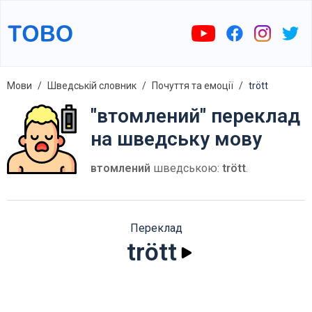
Мови
Шведській словник
Почуття та емоції
trött
"втомлений" переклад
на шведську мову
втомлений
шведською:
trött
.
Переклад
trött