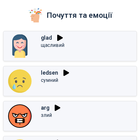
Почуття та емоції
glad
щасливий
ledsen
сумний
arg
злий