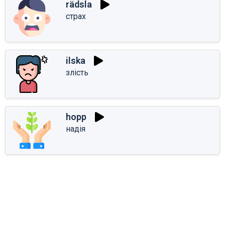
rädsla
страх
ilska
злість
hopp
надія