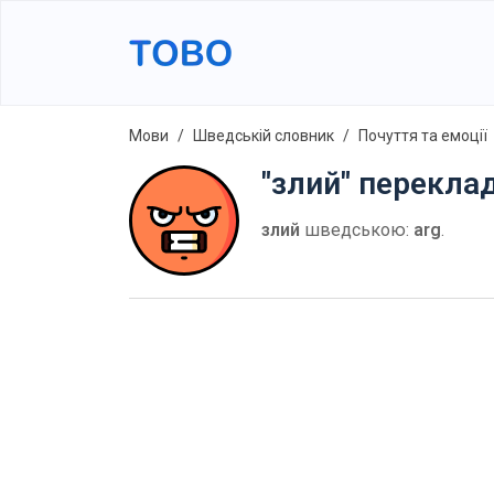
Мови
Шведській словник
Почуття та емоції
"злий" перекла
злий
шведською:
arg
.