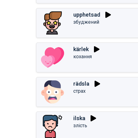
upphetsad
збуджений
kärlek
кохання
rädsla
страх
ilska
злість