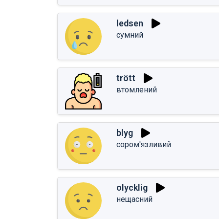
ledsen
сумний
trött
втомлений
blyg
сором'язливий
olycklig
нещасний