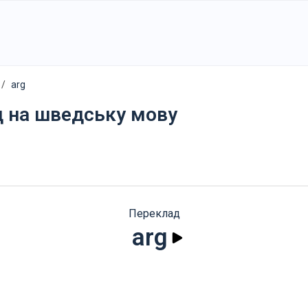
arg
д на шведську мову
Переклад
arg