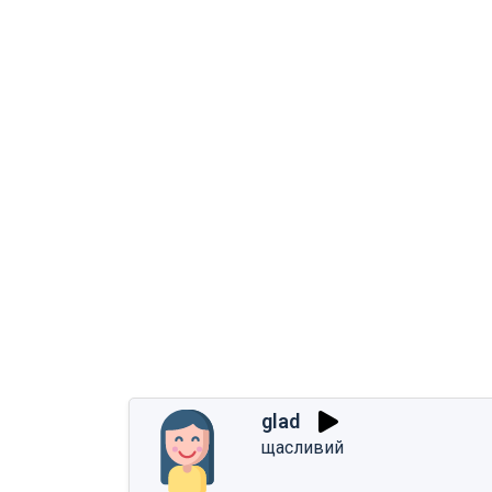
glad
щасливий