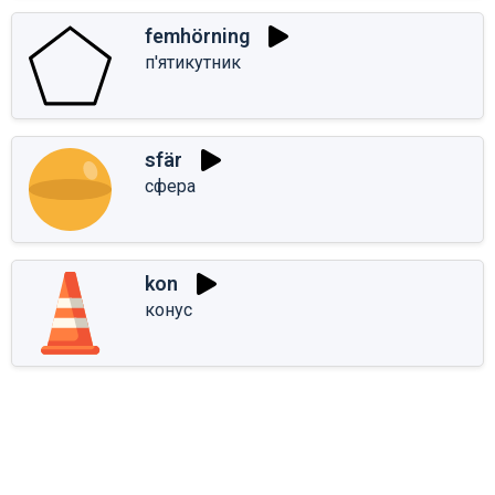
femhörning
п'ятикутник
sfär
сфера
kon
конус