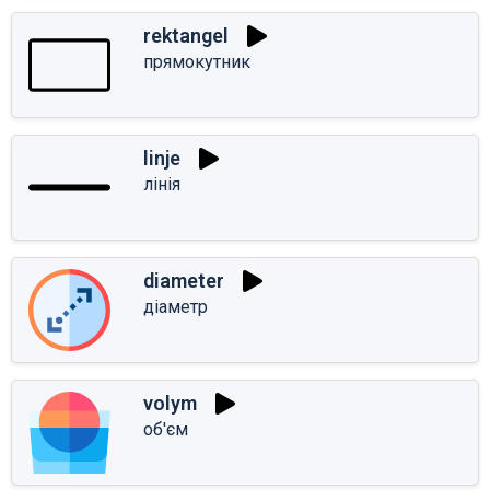
rektangel
прямокутник
linje
лінія
diameter
діаметр
volym
об'єм