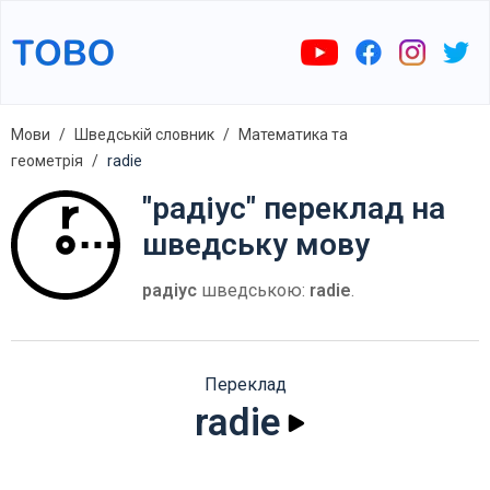
Мови
Шведській словник
Математика та
геометрія
radie
"радіус" переклад на
шведську мову
радіус
шведською:
radie
.
Переклад
radie