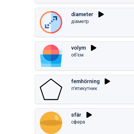
diameter
діаметр
volym
об'єм
femhörning
п'ятикутник
sfär
сфера