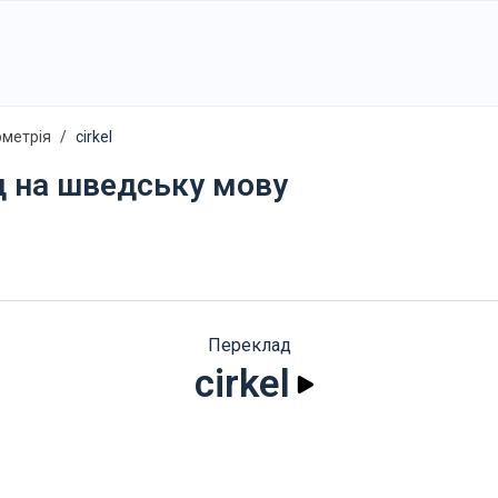
ометрія
cirkel
д на шведську мову
Переклад
cirkel