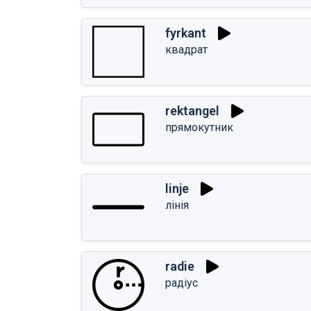
fyrkant
квадрат
rektangel
прямокутник
linje
лінія
radie
радіус