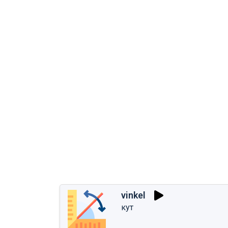
vinkel
кут