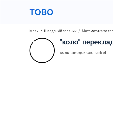
Мови
Шведській словник
Математика та ге
"коло" перекла
коло
шведською:
cirkel
.