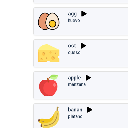
ägg
huevo
ost
queso
äpple
manzana
banan
plátano