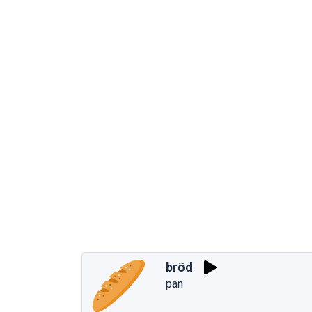
bröd
pan