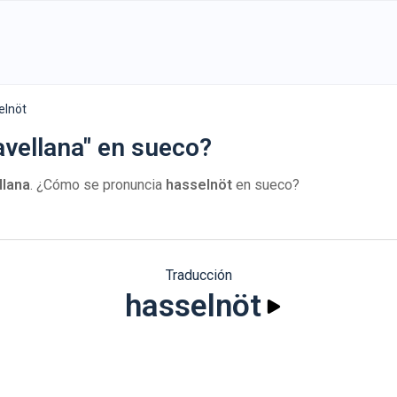
elnöt
avellana" en sueco?
llana
. ¿Cómo se pronuncia
hasselnöt
en sueco?
Traducción
hasselnöt