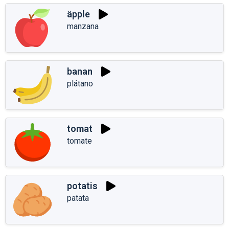
äpple
manzana
banan
plátano
tomat
tomate
potatis
patata