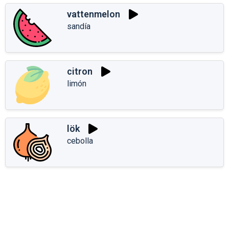
vattenmelon
sandía
citron
limón
lök
cebolla