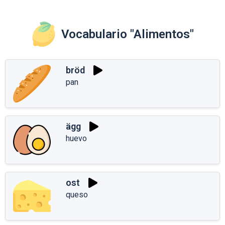
Vocabulario "Alimentos"
bröd
pan
ägg
huevo
ost
queso