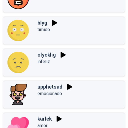
blyg
tímido
olycklig
infeliz
upphetsad
emocionado
kärlek
amor