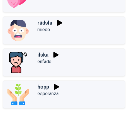
rädsla
miedo
ilska
enfado
hopp
esperanza