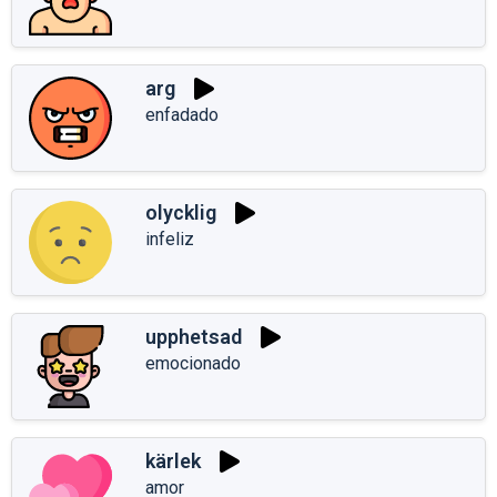
arg
enfadado
olycklig
infeliz
upphetsad
emocionado
kärlek
amor