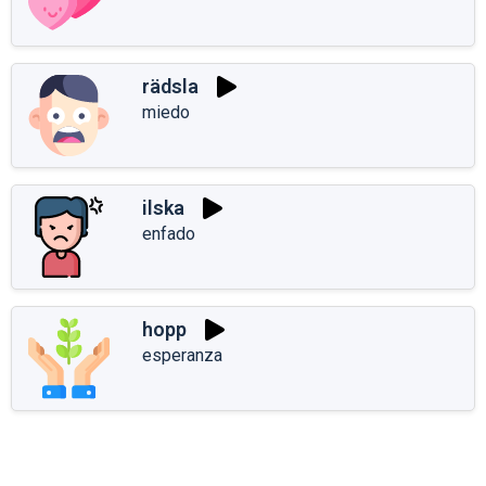
rädsla
miedo
ilska
enfado
hopp
esperanza