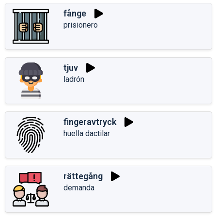
fånge
prisionero
tjuv
ladrón
fingeravtryck
huella dactilar
rättegång
demanda