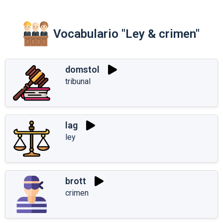
Vocabulario "Ley & crimen"
domstol
tribunal
lag
ley
brott
crimen