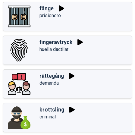
fånge
prisionero
fingeravtryck
huella dactilar
rättegång
demanda
brottsling
criminal