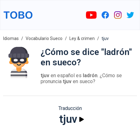
Idiomas
Vocabulario Sueco
Ley & crimen
tjuv
¿Cómo se dice "ladrón"
en sueco?
tjuv
en español es
ladrón
. ¿Cómo se
pronuncia
tjuv
en sueco?
Traducción
tjuv