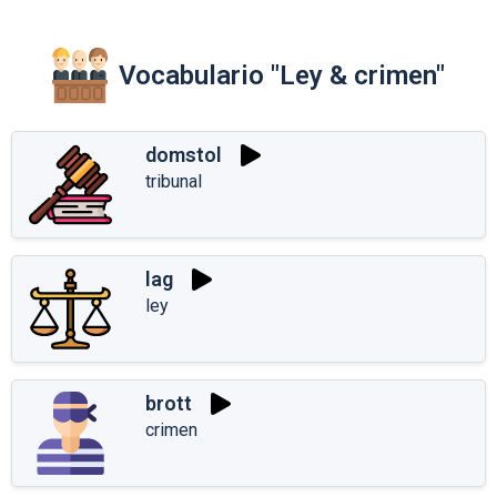
Vocabulario "Ley & crimen"
domstol
tribunal
lag
ley
brott
crimen