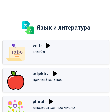
Язык и литература
verb
глаго́л
adjektiv
прилага́тельное
plural
мно́жественное число́