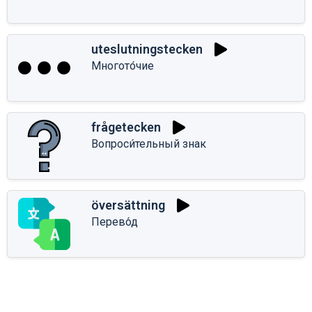
uteslutningstecken
Многото́чие
frågetecken
Вопроси́тельный знак
översättning
Перево́д