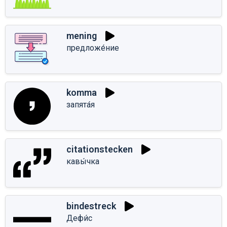
mening
предложе́ние
komma
запята́я
citationstecken
кавы́чка
bindestreck
Дефи́с